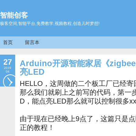
智能创客
极客空间,智能平台,免费教学,视频教程,创造儿时梦想!
首页
留言本
27
Arduino开源智能家居《zigb
2019
亮LED
04
HELLO，这周做的二个板工厂已经寄
那么我们就刷上之前写的代码，第一步
D，能点亮LED那么就可以控制很多xxx
由于现在已经晚上9点了，这篇只是
正的教程！