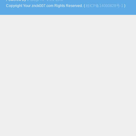
Copyright Your znck007.com Rights Reserved. (
桂ICP备14000828号-1
)