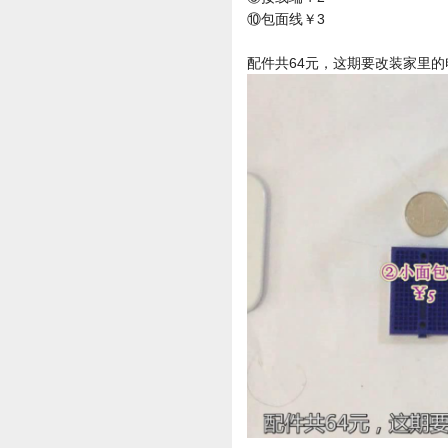
⑩包面线￥3
配件共64元，这期要改装家里