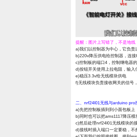
提醒：图片上写错了，不是地线
a)我们以控制器为中心，它负责
b)220v降压供电给控制器，连接
c)控制板的端口4，控制继电器
d)按钮开关使用上拉电阻，输入
e)稳压3.3v给无线模块供电
f)无线模块负责接收网关的信号
二、nrf24l01无线与arduino p
a)先把控制板插到到小面包板上
b)同时也可以把ams1117降压
c)然后处理nrf24l01无线模块的
d)接线时插入端口一定要稳，不
e)下面我们按照接线图，接到mi