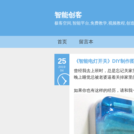
智能创客
极客空间,智能平台,免费教学,视频教程,创
首页
留言本
25
《智能电灯开关》DIY制作图
2019
曾经我去上班时，总是忘记关家里
04
晚上睡觉总被老婆逼着关掉家里
如果你也有这样的经历，请和我一