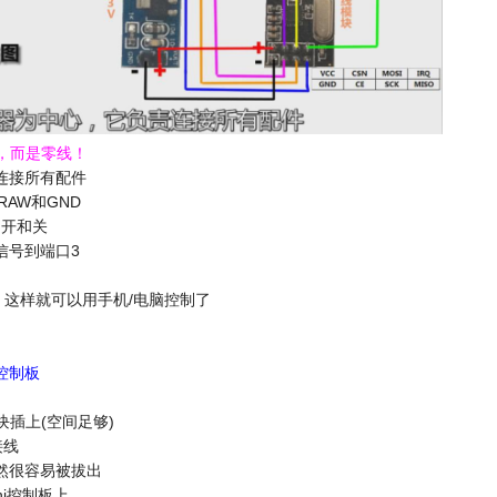
，而是零线！
连接所有配件
RAW和GND
的开和关
信号到端口3
，这样就可以用手机/电脑控制了
ro控制板
模块插上(空间足够)
接线
然很容易被拔出
ni控制板上