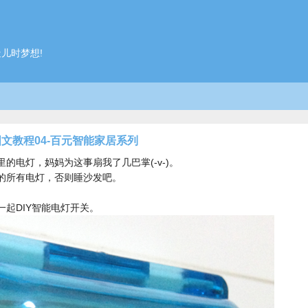
造儿时梦想!
文教程04-百元智能家居系列
的电灯，妈妈为这事扇我了几巴掌(-v-)。
的所有电灯，否则睡沙发吧。
起DIY智能电灯开关。