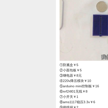
①防溅盒￥5
②小面包板￥5
③继电器￥8元
④220v降压模块￥10
⑤arduino mini控制板￥16
⑥nrf24l01无线￥8
⑦小开关￥1
⑧ams1117稳压3.3v￥6
⑨接线端￥2